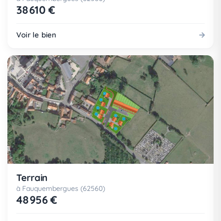
38 610 €
Voir le bien
Terrain
à Fauquembergues (62560)
48 956 €