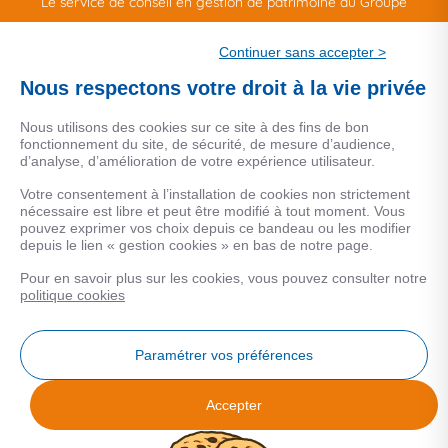
Le service de conseil en gestion de patrimoine du Groupe
CSF.
Continuer sans accepter >
Une marque de CSF Assurances
Nous respectons votre droit à la vie privée
Nous utilisons des cookies sur ce site à des fins de bon
fonctionnement du site, de sécurité, de mesure d’audience,
d’analyse, d’amélioration de votre expérience utilisateur.
MENTIONS LEGALES
Votre consentement à l’installation de cookies non strictement
nécessaire est libre et peut être modifié à tout moment. Vous
Données personnelles
pouvez exprimer vos choix depuis ce bandeau ou les modifier
depuis le lien « gestion cookies » en bas de notre page.
Pour en savoir plus sur les cookies, vous pouvez consulter notre
COOKIES
politique cookies
Gestion Cookies
Paramétrer vos préférences
Accepter
Analyse des performances
© 2026 Facilogi - Solutions en stratégie et intelligence immobilière