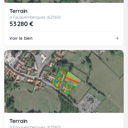
Terrain
à Fauquembergues (62560)
53 280 €
Voir le bien
Terrain
à Fauquembergues (62560)