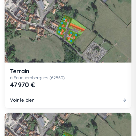
Terrain
à Fauquembergues (62560)
47 970 €
Voir le bien