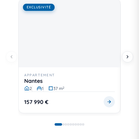
EXCLUSIVITÉ
EXCL
APPARTEMENT
MAISO
Nantes
Cau
2
1
37 m
5
2
157 990 €
127 