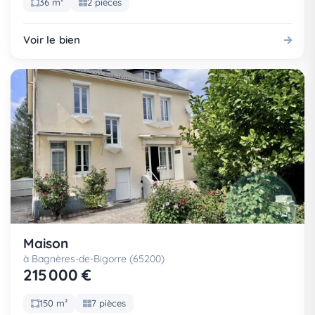
36 m²
2 pièces
Voir le bien
Maison
à Bagnères-de-Bigorre (65200)
215 000 €
150 m²
7 pièces