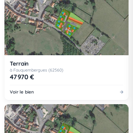
Terrain
à Fauquembergues (62560)
47 970 €
Voir le bien