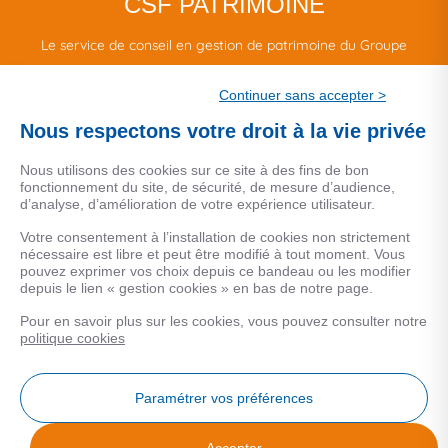
CSF PATRIMOINE
Le service de conseil en gestion de patrimoine du Groupe
CSF.
Continuer sans accepter >
Une marque de CSF Assurances
Nous respectons votre droit à la vie privée
Nous utilisons des cookies sur ce site à des fins de bon
fonctionnement du site, de sécurité, de mesure d’audience,
d’analyse, d’amélioration de votre expérience utilisateur.
MENTIONS LEGALES
Votre consentement à l’installation de cookies non strictement
nécessaire est libre et peut être modifié à tout moment. Vous
Données personnelles
pouvez exprimer vos choix depuis ce bandeau ou les modifier
depuis le lien « gestion cookies » en bas de notre page.
Pour en savoir plus sur les cookies, vous pouvez consulter notre
COOKIES
politique cookies
Gestion Cookies
Paramétrer vos préférences