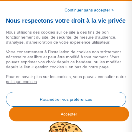
CSF.
Continuer sans accepter >
Une marque de CSF Assurances
Nous respectons votre droit à la vie privée
Nous utilisons des cookies sur ce site à des fins de bon
fonctionnement du site, de sécurité, de mesure d’audience,
d’analyse, d’amélioration de votre expérience utilisateur.
MENTIONS LEGALES
Votre consentement à l’installation de cookies non strictement
nécessaire est libre et peut être modifié à tout moment. Vous
Données personnelles
pouvez exprimer vos choix depuis ce bandeau ou les modifier
depuis le lien « gestion cookies » en bas de notre page.
Pour en savoir plus sur les cookies, vous pouvez consulter notre
COOKIES
politique cookies
Gestion Cookies
Paramétrer vos préférences
Accepter
Analyse des performances
© 2026 Facilogi - Solutions en stratégie et intelligence immobilière