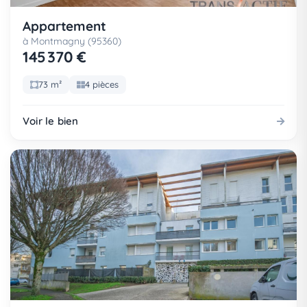
Appartement
à Montmagny (95360)
145 370 €
73 m²
4 pièces
Voir le bien