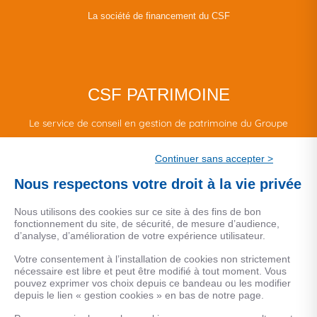
La société de financement du CSF
CSF PATRIMOINE
Le service de conseil en gestion de patrimoine du Groupe
CSF.
Continuer sans accepter >
Une marque de CSF Assurances
Nous respectons votre droit à la vie privée
Nous utilisons des cookies sur ce site à des fins de bon
fonctionnement du site, de sécurité, de mesure d’audience,
d’analyse, d’amélioration de votre expérience utilisateur.
MENTIONS LEGALES
Votre consentement à l’installation de cookies non strictement
nécessaire est libre et peut être modifié à tout moment. Vous
Données personnelles
pouvez exprimer vos choix depuis ce bandeau ou les modifier
depuis le lien « gestion cookies » en bas de notre page.