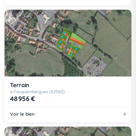
Terrain
à Fauquembergues (62560)
48 956 €
Voir le bien