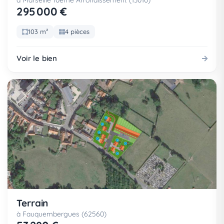
à Marseille 10eme Arrondissement (13010)
295 000 €
103 m²
4 pièces
Voir le bien
Terrain
à Fauquembergues (62560)