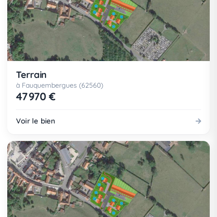
Terrain
à Fauquembergues (62560)
47 970 €
Voir le bien