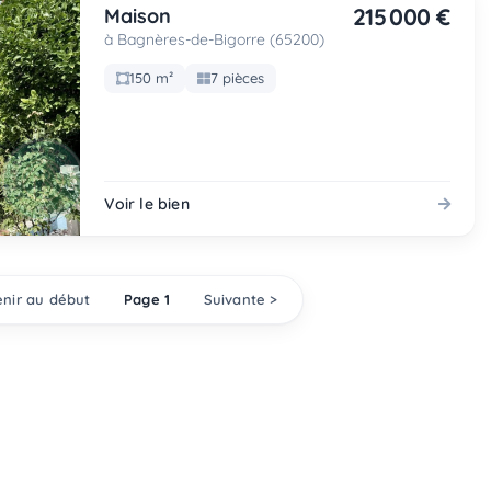
215 000 €
Maison
à Bagnères-de-Bigorre (65200)
150 m²
7 pièces
Voir le bien
nir au début
Page 1
Suivante >