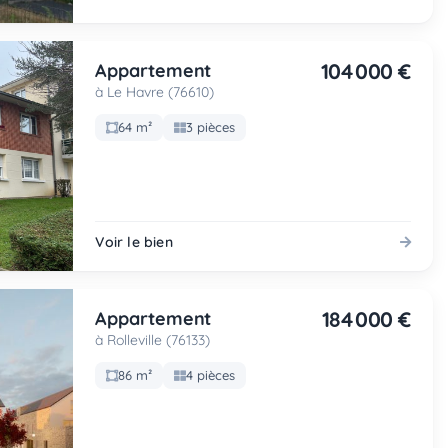
104 000 €
Appartement
à Le Havre (76610)
64 m²
3 pièces
Voir le bien
184 000 €
Appartement
à Rolleville (76133)
86 m²
4 pièces