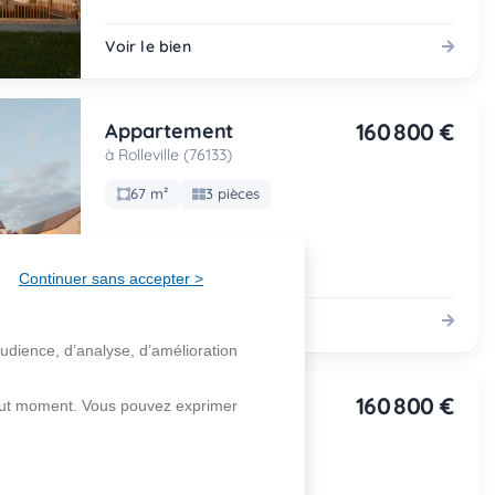
Voir le bien
160 800 €
Appartement
à Rolleville (76133)
67 m²
3 pièces
Continuer sans accepter >
Voir le bien
audience, d’analyse, d’amélioration
160 800 €
Appartement
 tout moment. Vous pouvez exprimer
à Rolleville (76133)
67 m²
3 pièces