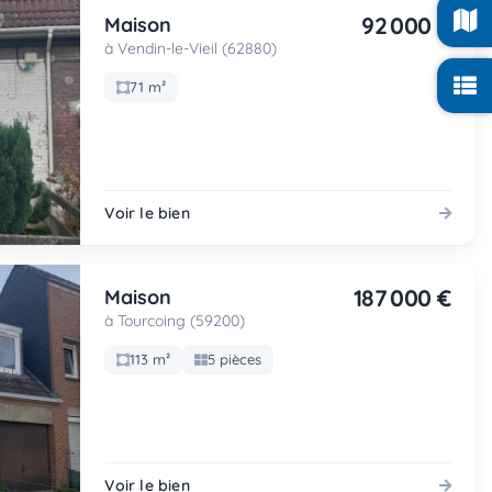
92 000 €
Maison
à Vendin-le-Vieil (62880)
71 m²
Voir le bien
187 000 €
Maison
à Tourcoing (59200)
113 m²
5 pièces
Voir le bien