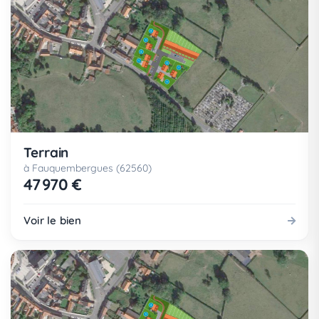
Terrain
à Fauquembergues (62560)
47 970 €
Voir le bien