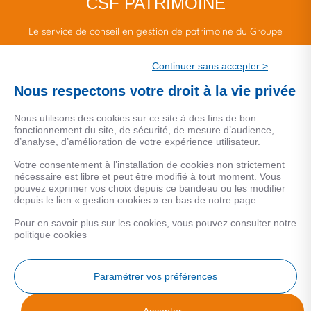
CSF PATRIMOINE
Le service de conseil en gestion de patrimoine du Groupe
CSF.
Continuer sans accepter >
Une marque de CSF Assurances
Nous respectons votre droit à la vie privée
Nous utilisons des cookies sur ce site à des fins de bon
fonctionnement du site, de sécurité, de mesure d’audience,
d’analyse, d’amélioration de votre expérience utilisateur.
MENTIONS LEGALES
Votre consentement à l’installation de cookies non strictement
nécessaire est libre et peut être modifié à tout moment. Vous
Données personnelles
pouvez exprimer vos choix depuis ce bandeau ou les modifier
depuis le lien « gestion cookies » en bas de notre page.
Pour en savoir plus sur les cookies, vous pouvez consulter notre
COOKIES
politique cookies
Gestion Cookies
Paramétrer vos préférences