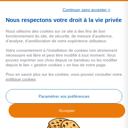
CSF.
Continuer sans accepter >
Une marque de CSF Assurances
Nous respectons votre droit à la vie privée
Nous utilisons des cookies sur ce site à des fins de bon
fonctionnement du site, de sécurité, de mesure d’audience,
d’analyse, d’amélioration de votre expérience utilisateur.
MENTIONS LEGALES
Votre consentement à l’installation de cookies non strictement
nécessaire est libre et peut être modifié à tout moment. Vous
Données personnelles
pouvez exprimer vos choix depuis ce bandeau ou les modifier
depuis le lien « gestion cookies » en bas de notre page.
Pour en savoir plus sur les cookies, vous pouvez consulter notre
COOKIES
politique cookies
Gestion Cookies
Paramétrer vos préférences
Accepter
Analyse des performances
© 2026 Facilogi - Solutions en stratégie et intelligence immobilière