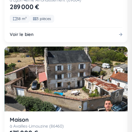
à Lyon 4eme Arrondissement (69004)
289 000 €
58 m²
3 pièces
Voir le bien
Maison
à Availles-Limouzine (86460)