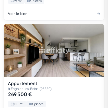
69 m²
4 pièces
Voir le bien
Appartement
à Enghien-les-Bains (95880)
269 500 €
100 m²
4 pièces