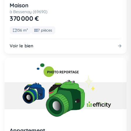
Maison
à Bessenay (69690)
370 000 €
136 m²
7 pièces
Voir le bien
Appartement