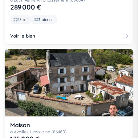
à Lyon 4eme Arrondissement (69004)
289 000 €
58 m²
3 pièces
Voir le bien
Maison
à Availles-Limouzine (86460)