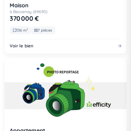
Maison
à Bessenay (69690)
370 000 €
136 m²
7 pièces
Voir le bien
Appartement