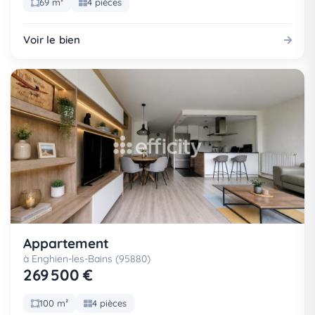
69 m²
4 pièces
Voir le bien
Appartement
à Enghien-les-Bains (95880)
269 500 €
100 m²
4 pièces