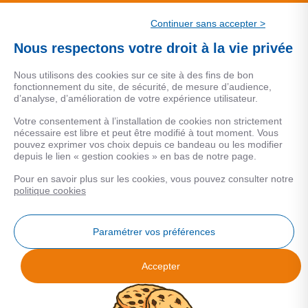
CSF.
Continuer sans accepter >
Une marque de CSF Assurances
Nous respectons votre droit à la vie privée
Nous utilisons des cookies sur ce site à des fins de bon
fonctionnement du site, de sécurité, de mesure d’audience,
d’analyse, d’amélioration de votre expérience utilisateur.
MENTIONS LEGALES
Votre consentement à l’installation de cookies non strictement
nécessaire est libre et peut être modifié à tout moment. Vous
Données personnelles
pouvez exprimer vos choix depuis ce bandeau ou les modifier
depuis le lien « gestion cookies » en bas de notre page.
Pour en savoir plus sur les cookies, vous pouvez consulter notre
COOKIES
politique cookies
Gestion Cookies
Paramétrer vos préférences
Accepter
Analyse des performances
© 2026 Facilogi - Solutions en stratégie et intelligence immobilière