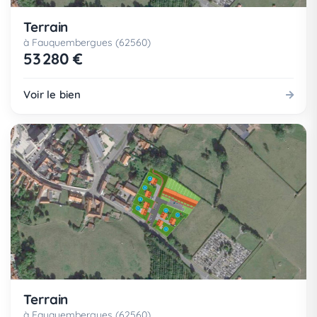
Terrain
à Fauquembergues (62560)
53 280 €
Voir le bien
Terrain
à Fauquembergues (62560)