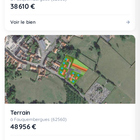
38 610 €
Voir le bien
Terrain
à Fauquembergues (62560)
48 956 €