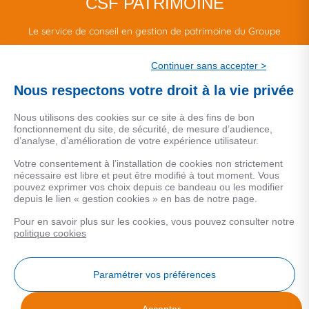
CSF PATRIMOINE
Le service de conseil en gestion de patrimoine du Groupe
CSF.
Continuer sans accepter >
Une marque de CSF Assurances
Nous respectons votre droit à la vie privée
Nous utilisons des cookies sur ce site à des fins de bon
fonctionnement du site, de sécurité, de mesure d’audience,
d’analyse, d’amélioration de votre expérience utilisateur.
MENTIONS LEGALES
Votre consentement à l’installation de cookies non strictement
nécessaire est libre et peut être modifié à tout moment. Vous
Données personnelles
pouvez exprimer vos choix depuis ce bandeau ou les modifier
depuis le lien « gestion cookies » en bas de notre page.
Pour en savoir plus sur les cookies, vous pouvez consulter notre
COOKIES
politique cookies
Gestion Cookies
Paramétrer vos préférences