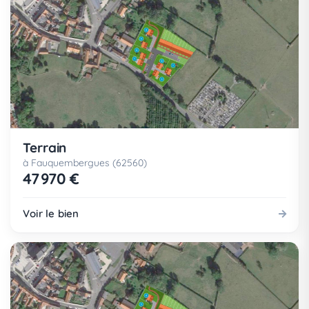
Terrain
à Fauquembergues (62560)
47 970 €
Voir le bien