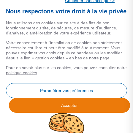
Continuer sans accepter >
Une marque de CSF Assurances
Nous respectons votre droit à la vie privée
Nous utilisons des cookies sur ce site à des fins de bon
fonctionnement du site, de sécurité, de mesure d’audience,
d’analyse, d’amélioration de votre expérience utilisateur.
MENTIONS LEGALES
Votre consentement à l’installation de cookies non strictement
nécessaire est libre et peut être modifié à tout moment. Vous
Données personnelles
pouvez exprimer vos choix depuis ce bandeau ou les modifier
depuis le lien « gestion cookies » en bas de notre page.
Pour en savoir plus sur les cookies, vous pouvez consulter notre
COOKIES
politique cookies
Gestion Cookies
Paramétrer vos préférences
Accepter
Analyse des performances
© 2026 Facilogi - Solutions en stratégie et intelligence immobilière