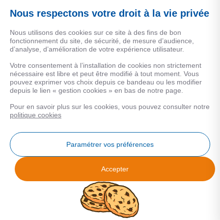
Une marque de CSF Assurances
Nous respectons votre droit à la vie privée
Nous utilisons des cookies sur ce site à des fins de bon
fonctionnement du site, de sécurité, de mesure d’audience,
d’analyse, d’amélioration de votre expérience utilisateur.
MENTIONS LEGALES
Votre consentement à l’installation de cookies non strictement
nécessaire est libre et peut être modifié à tout moment. Vous
Données personnelles
pouvez exprimer vos choix depuis ce bandeau ou les modifier
depuis le lien « gestion cookies » en bas de notre page.
Pour en savoir plus sur les cookies, vous pouvez consulter notre
COOKIES
politique cookies
Gestion Cookies
Paramétrer vos préférences
Accepter
Analyse des performances
© 2026 Facilogi - Solutions en stratégie et intelligence immobilière