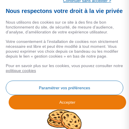
Continuer sans accepter >
Une marque de CSF Assurances
Nous respectons votre droit à la vie privée
Nous utilisons des cookies sur ce site à des fins de bon
fonctionnement du site, de sécurité, de mesure d’audience,
d’analyse, d’amélioration de votre expérience utilisateur.
MENTIONS LEGALES
Votre consentement à l’installation de cookies non strictement
nécessaire est libre et peut être modifié à tout moment. Vous
Données personnelles
pouvez exprimer vos choix depuis ce bandeau ou les modifier
depuis le lien « gestion cookies » en bas de notre page.
Pour en savoir plus sur les cookies, vous pouvez consulter notre
COOKIES
politique cookies
Gestion Cookies
Paramétrer vos préférences
Accepter
Analyse des performances
© 2026 Facilogi - Solutions en stratégie et intelligence immobilière