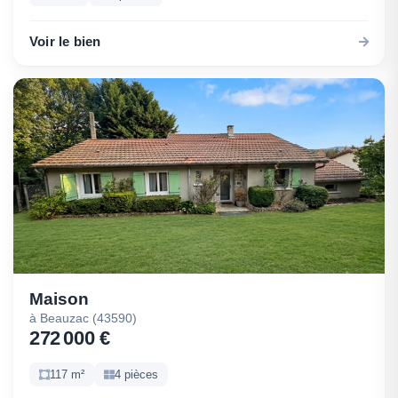
Voir le bien
Maison
à Beauzac (43590)
272 000 €
117 m²
4 pièces