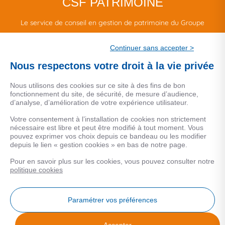
CSF PATRIMOINE
Le service de conseil en gestion de patrimoine du Groupe
CSF.
Continuer sans accepter >
Une marque de CSF Assurances
Nous respectons votre droit à la vie privée
Nous utilisons des cookies sur ce site à des fins de bon
fonctionnement du site, de sécurité, de mesure d’audience,
d’analyse, d’amélioration de votre expérience utilisateur.
MENTIONS LEGALES
Votre consentement à l’installation de cookies non strictement
nécessaire est libre et peut être modifié à tout moment. Vous
Données personnelles
pouvez exprimer vos choix depuis ce bandeau ou les modifier
depuis le lien « gestion cookies » en bas de notre page.
Pour en savoir plus sur les cookies, vous pouvez consulter notre
COOKIES
politique cookies
Gestion Cookies
Paramétrer vos préférences