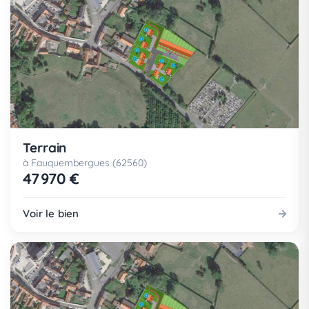
Terrain
à Fauquembergues (62560)
47 970 €
Voir le bien