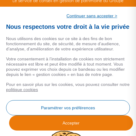
Le service de conseil en gestion de patrimoine du Groupe
CSF.
Continuer sans accepter >
Une marque de CSF Assurances
Nous respectons votre droit à la vie privée
Nous utilisons des cookies sur ce site à des fins de bon
fonctionnement du site, de sécurité, de mesure d’audience,
d’analyse, d’amélioration de votre expérience utilisateur.
MENTIONS LEGALES
Votre consentement à l’installation de cookies non strictement
nécessaire est libre et peut être modifié à tout moment. Vous
Données personnelles
pouvez exprimer vos choix depuis ce bandeau ou les modifier
depuis le lien « gestion cookies » en bas de notre page.
Pour en savoir plus sur les cookies, vous pouvez consulter notre
COOKIES
politique cookies
Gestion Cookies
Paramétrer vos préférences
Accepter
Analyse des performances
© 2026 Facilogi - Solutions en stratégie et intelligence immobilière