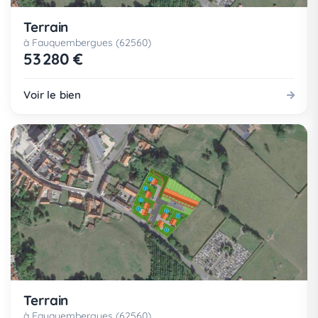
Terrain
à Fauquembergues (62560)
53 280 €
Voir le bien
Terrain
à Fauquembergues (62560)