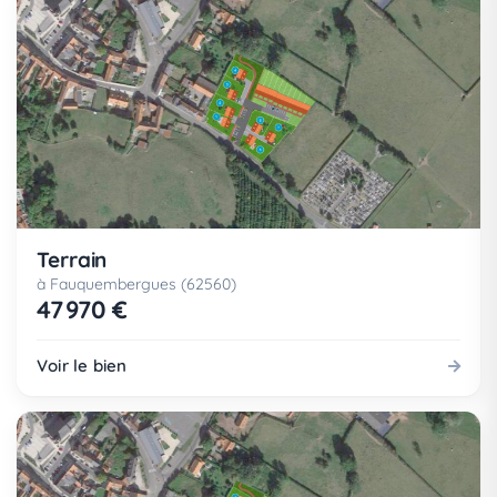
Terrain
à Fauquembergues (62560)
47 970 €
Voir le bien