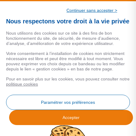
CSF.
Continuer sans accepter >
Une marque de CSF Assurances
Nous respectons votre droit à la vie privée
Nous utilisons des cookies sur ce site à des fins de bon
fonctionnement du site, de sécurité, de mesure d’audience,
d’analyse, d’amélioration de votre expérience utilisateur.
MENTIONS LEGALES
Votre consentement à l’installation de cookies non strictement
nécessaire est libre et peut être modifié à tout moment. Vous
Données personnelles
pouvez exprimer vos choix depuis ce bandeau ou les modifier
depuis le lien « gestion cookies » en bas de notre page.
Pour en savoir plus sur les cookies, vous pouvez consulter notre
COOKIES
politique cookies
Gestion Cookies
Paramétrer vos préférences
Accepter
Analyse des performances
© 2026 Facilogi - Solutions en stratégie et intelligence immobilière