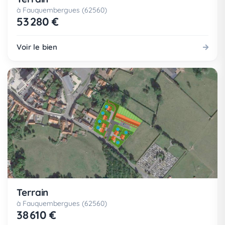
à Fauquembergues (62560)
53 280 €
Voir le bien
Terrain
à Fauquembergues (62560)
38 610 €