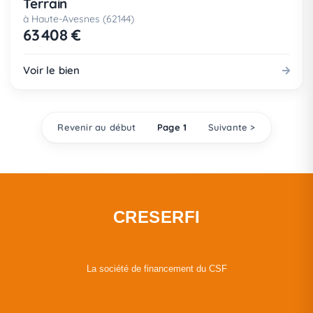
Terrain
à Haute-Avesnes (62144)
63 408 €
Voir le bien
Revenir au début
Page 1
Suivante >
CRESERFI
La société de financement du CSF