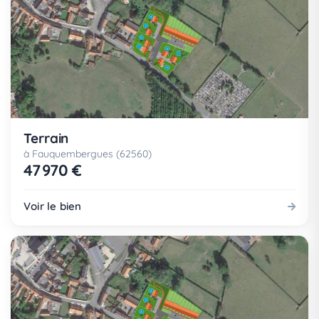
Terrain
à Fauquembergues (62560)
47 970 €
Voir le bien