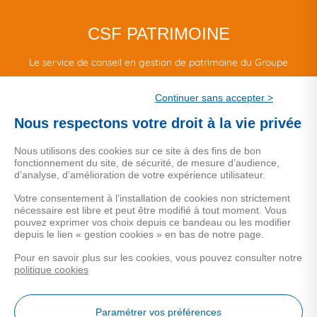
CSF PATRIMOINE
Le service de conseil en gestion de patrimoine du Groupe
CSF.
Continuer sans accepter >
Une marque de CSF Assurances
Nous respectons votre droit à la vie privée
Nous utilisons des cookies sur ce site à des fins de bon
fonctionnement du site, de sécurité, de mesure d’audience,
d’analyse, d’amélioration de votre expérience utilisateur.
MENTIONS LEGALES
Votre consentement à l’installation de cookies non strictement
nécessaire est libre et peut être modifié à tout moment. Vous
Données personnelles
pouvez exprimer vos choix depuis ce bandeau ou les modifier
depuis le lien « gestion cookies » en bas de notre page.
Pour en savoir plus sur les cookies, vous pouvez consulter notre
COOKIES
politique cookies
Gestion Cookies
Paramétrer vos préférences