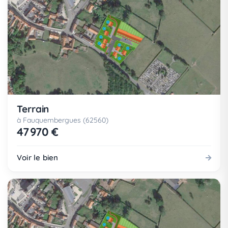
Terrain
à Fauquembergues (62560)
47 970 €
Voir le bien