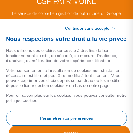
CSF PATRIMOINE
Le service de conseil en gestion de patrimoine du Groupe
CSF.
Continuer sans accepter >
Une marque de CSF Assurances
Nous respectons votre droit à la vie privée
Nous utilisons des cookies sur ce site à des fins de bon
fonctionnement du site, de sécurité, de mesure d’audience,
d’analyse, d’amélioration de votre expérience utilisateur.
MENTIONS LEGALES
Votre consentement à l’installation de cookies non strictement
nécessaire est libre et peut être modifié à tout moment. Vous
Données personnelles
pouvez exprimer vos choix depuis ce bandeau ou les modifier
depuis le lien « gestion cookies » en bas de notre page.
Pour en savoir plus sur les cookies, vous pouvez consulter notre
COOKIES
politique cookies
Gestion Cookies
Paramétrer vos préférences