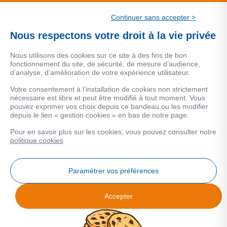
CSF.
Continuer sans accepter >
Une marque de CSF Assurances
Nous respectons votre droit à la vie privée
Nous utilisons des cookies sur ce site à des fins de bon
fonctionnement du site, de sécurité, de mesure d’audience,
d’analyse, d’amélioration de votre expérience utilisateur.
MENTIONS LEGALES
Votre consentement à l’installation de cookies non strictement
nécessaire est libre et peut être modifié à tout moment. Vous
Données personnelles
pouvez exprimer vos choix depuis ce bandeau ou les modifier
depuis le lien « gestion cookies » en bas de notre page.
Pour en savoir plus sur les cookies, vous pouvez consulter notre
COOKIES
politique cookies
Gestion Cookies
Paramétrer vos préférences
Accepter
Analyse des performances
© 2026 Facilogi - Solutions en stratégie et intelligence immobilière