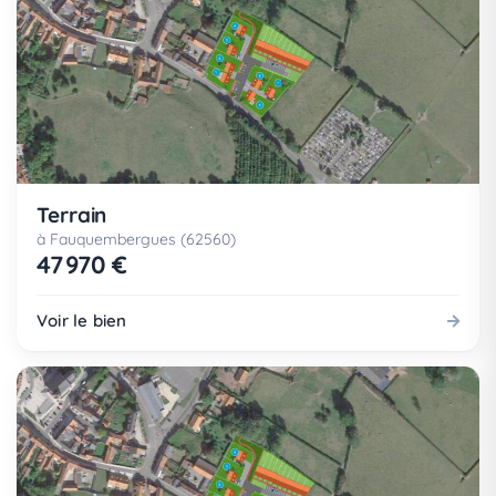
Terrain
à Fauquembergues (62560)
47 970 €
Voir le bien