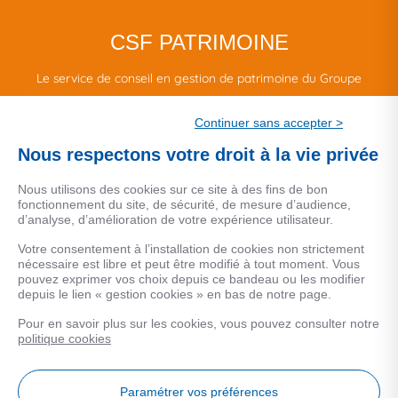
CSF PATRIMOINE
Le service de conseil en gestion de patrimoine du Groupe
CSF.
Continuer sans accepter >
Une marque de CSF Assurances
Nous respectons votre droit à la vie privée
Nous utilisons des cookies sur ce site à des fins de bon
fonctionnement du site, de sécurité, de mesure d’audience,
d’analyse, d’amélioration de votre expérience utilisateur.
MENTIONS LEGALES
Votre consentement à l’installation de cookies non strictement
nécessaire est libre et peut être modifié à tout moment. Vous
Données personnelles
pouvez exprimer vos choix depuis ce bandeau ou les modifier
depuis le lien « gestion cookies » en bas de notre page.
Pour en savoir plus sur les cookies, vous pouvez consulter notre
COOKIES
politique cookies
Gestion Cookies
Paramétrer vos préférences