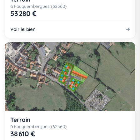
à Fauquembergues (62560)
53 280 €
Voir le bien
Terrain
à Fauquembergues (62560)
38 610 €