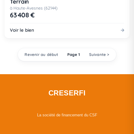
Terrain
à Haute-Avesnes (62144)
63 408 €
Voir le bien
Revenir au début
Page 1
Suivante >
CRESERFI
La société de financement du CSF