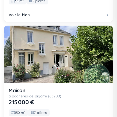
36 m²
2 pièces
Voir le bien
Maison
à Bagnères-de-Bigorre (65200)
215 000 €
150 m²
7 pièces