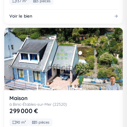
137 m²
3 pièces
Voir le bien
Maison
à Binic-Étables-sur-Mer (22520)
299 000 €
90 m²
5 pièces