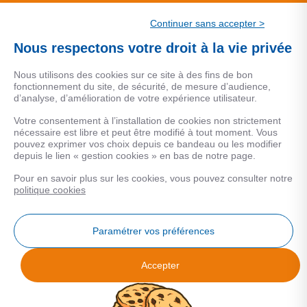
CSF.
Continuer sans accepter >
Une marque de CSF Assurances
Nous respectons votre droit à la vie privée
Nous utilisons des cookies sur ce site à des fins de bon
fonctionnement du site, de sécurité, de mesure d’audience,
d’analyse, d’amélioration de votre expérience utilisateur.
MENTIONS LEGALES
Votre consentement à l’installation de cookies non strictement
nécessaire est libre et peut être modifié à tout moment. Vous
Données personnelles
pouvez exprimer vos choix depuis ce bandeau ou les modifier
depuis le lien « gestion cookies » en bas de notre page.
Pour en savoir plus sur les cookies, vous pouvez consulter notre
COOKIES
politique cookies
Gestion Cookies
Paramétrer vos préférences
Accepter
Analyse des performances
© 2026 Facilogi - Solutions en stratégie et intelligence immobilière