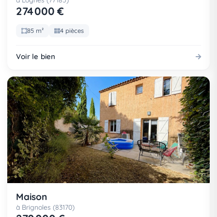
à Lognes (77185)
274 000 €
85 m²
4 pièces
Voir le bien
Maison
à Brignoles (83170)