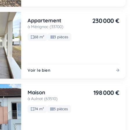
230 000 €
Appartement
à Mérignac (33700)
68 m²
3 pièces
Voir le bien
198 000 €
Maison
à Aulnat (63510)
74 m²
5 pièces