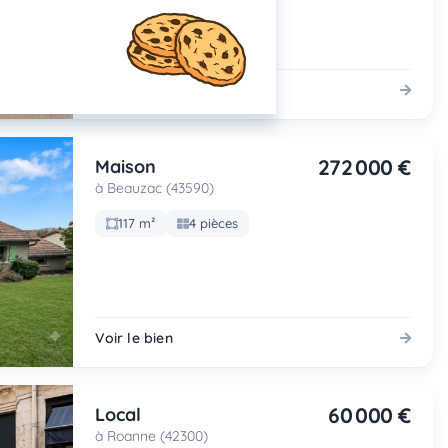
Voir le bien
272 000 €
Maison
à Beauzac (43590)
117 m²
4 pièces
Voir le bien
60 000 €
Local
à Roanne (42300)