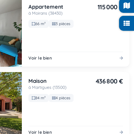
115 000 €
Appartement
à Moirans (38430)
66 m²
3 pièces
Voir le bien
436 800 €
Maison
à Martigues (13500)
84 m²
4 pièces
Voir le bien