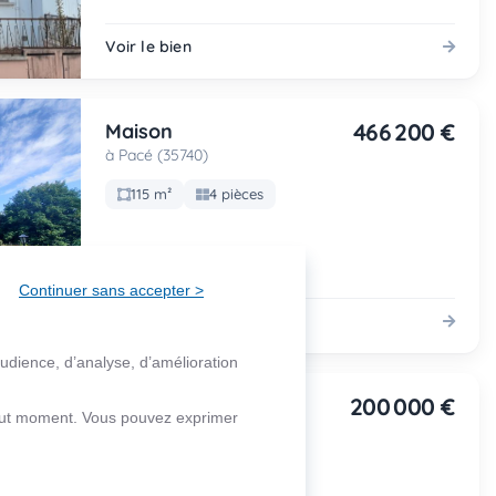
Voir le bien
466 200 €
Maison
à Pacé (35740)
115 m²
4 pièces
Continuer sans accepter >
Voir le bien
audience, d’analyse, d’amélioration
200 000 €
Maison
 tout moment. Vous pouvez exprimer
à Redessan (30129)
90 m²
4 pièces