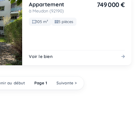
749 000 €
Appartement
à Meudon (92190)
105 m²
5 pièces
Voir le bien
nir au début
Page 1
Suivante >