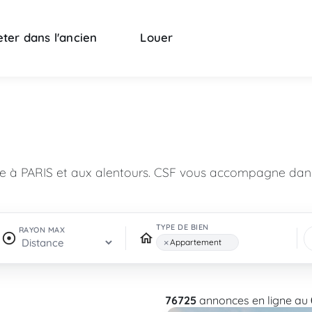
ter dans l'ancien
Louer
n
re à PARIS et aux alentours. CSF vous accompagne dans
TYPE DE BIEN
RAYON MAX
×
Appartement
76725
annonces en ligne au