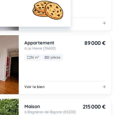
Voir le bien
89 000 €
Appartement
à Le Havre (76600)
36 m²
2 pièces
Voir le bien
215 000 €
Maison
à Bagnères-de-Bigorre (65200)