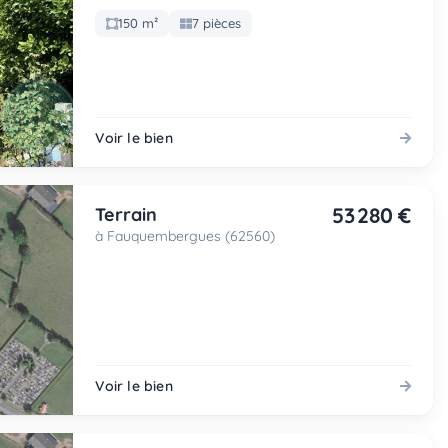
150 m²
7 pièces
Voir le bien
53 280 €
Terrain
à Fauquembergues (62560)
Voir le bien