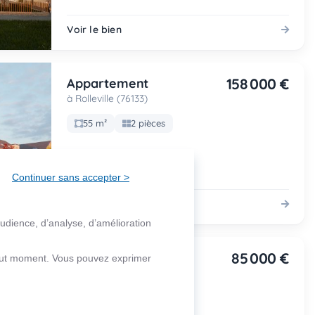
Voir le bien
158 000 €
Appartement
à Rolleville (76133)
55 m²
2 pièces
Continuer sans accepter >
Voir le bien
audience, d’analyse, d’amélioration
85 000 €
Appartement
 tout moment. Vous pouvez exprimer
à Le Petit-Quevilly (76140)
67 m²
3 pièces