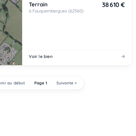
38 610 €
Terrain
à Fauquembergues (62560)
Voir le bien
nir au début
Page 1
Suivante >