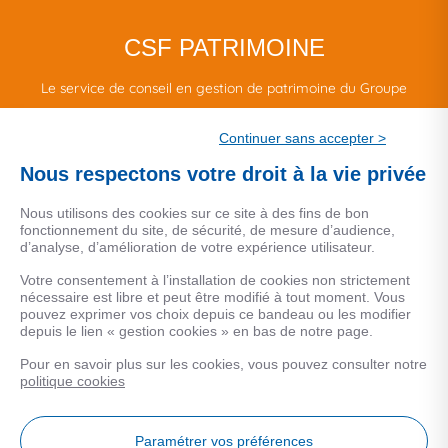
CSF PATRIMOINE
Le service de conseil en gestion de patrimoine du Groupe
CSF.
Continuer sans accepter >
Une marque de CSF Assurances
Nous respectons votre droit à la vie privée
Nous utilisons des cookies sur ce site à des fins de bon
fonctionnement du site, de sécurité, de mesure d’audience,
d’analyse, d’amélioration de votre expérience utilisateur.
MENTIONS LEGALES
Votre consentement à l’installation de cookies non strictement
nécessaire est libre et peut être modifié à tout moment. Vous
Données personnelles
pouvez exprimer vos choix depuis ce bandeau ou les modifier
depuis le lien « gestion cookies » en bas de notre page.
Pour en savoir plus sur les cookies, vous pouvez consulter notre
COOKIES
politique cookies
Gestion Cookies
Paramétrer vos préférences