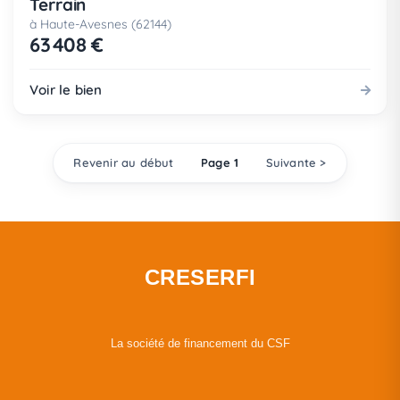
Terrain
à Haute-Avesnes (62144)
63 408 €
Voir le bien
Revenir au début
Page 1
Suivante >
CRESERFI
La société de financement du CSF