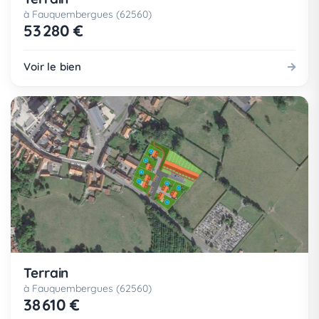
à Fauquembergues (62560)
53 280 €
Voir le bien
Terrain
à Fauquembergues (62560)
38 610 €