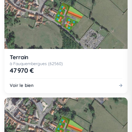
Terrain
à Fauquembergues (62560)
47 970 €
Voir le bien