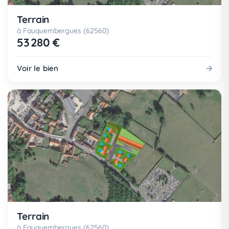
Terrain
à Fauquembergues (62560)
53 280 €
Voir le bien
Terrain
à Fauquembergues (62560)