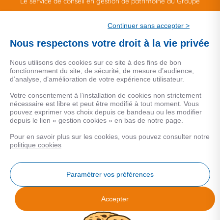
Le service de conseil en gestion de patrimoine du Groupe
CSF.
Continuer sans accepter >
Une marque de CSF Assurances
Nous respectons votre droit à la vie privée
Nous utilisons des cookies sur ce site à des fins de bon
fonctionnement du site, de sécurité, de mesure d’audience,
d’analyse, d’amélioration de votre expérience utilisateur.
MENTIONS LEGALES
Votre consentement à l’installation de cookies non strictement
nécessaire est libre et peut être modifié à tout moment. Vous
Données personnelles
pouvez exprimer vos choix depuis ce bandeau ou les modifier
depuis le lien « gestion cookies » en bas de notre page.
Pour en savoir plus sur les cookies, vous pouvez consulter notre
COOKIES
politique cookies
Gestion Cookies
Paramétrer vos préférences
Accepter
Analyse des performances
© 2026 Facilogi - Solutions en stratégie et intelligence immobilière