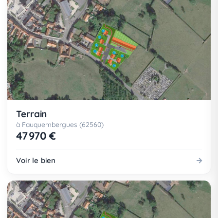
Terrain
à Fauquembergues (62560)
47 970 €
Voir le bien