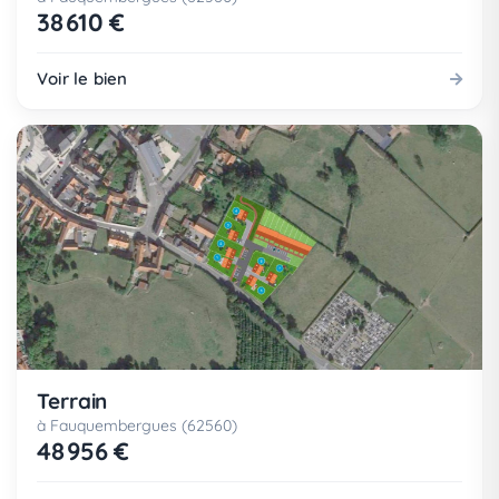
38 610 €
Voir le bien
Terrain
à Fauquembergues (62560)
48 956 €