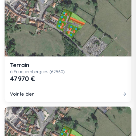
Terrain
à Fauquembergues (62560)
47 970 €
Voir le bien