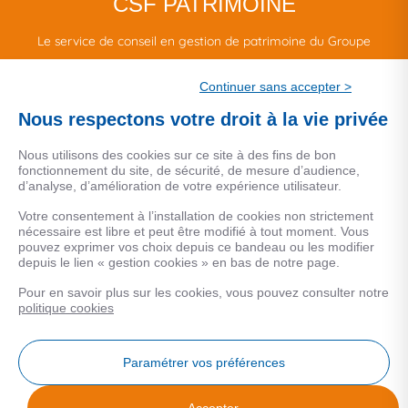
CSF PATRIMOINE
Le service de conseil en gestion de patrimoine du Groupe
CSF.
Continuer sans accepter >
Une marque de CSF Assurances
Nous respectons votre droit à la vie privée
Nous utilisons des cookies sur ce site à des fins de bon
fonctionnement du site, de sécurité, de mesure d’audience,
d’analyse, d’amélioration de votre expérience utilisateur.
MENTIONS LEGALES
Votre consentement à l’installation de cookies non strictement
nécessaire est libre et peut être modifié à tout moment. Vous
Données personnelles
pouvez exprimer vos choix depuis ce bandeau ou les modifier
depuis le lien « gestion cookies » en bas de notre page.
Pour en savoir plus sur les cookies, vous pouvez consulter notre
COOKIES
politique cookies
Gestion Cookies
Paramétrer vos préférences