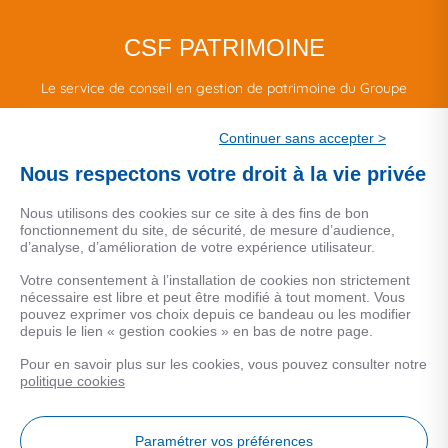
CSF PATRIMOINE
Le service de conseil en gestion de patrimoine du Groupe
CSF.
Continuer sans accepter >
Une marque de CSF Assurances
Nous respectons votre droit à la vie privée
Nous utilisons des cookies sur ce site à des fins de bon
fonctionnement du site, de sécurité, de mesure d’audience,
d’analyse, d’amélioration de votre expérience utilisateur.
MENTIONS LEGALES
Votre consentement à l’installation de cookies non strictement
nécessaire est libre et peut être modifié à tout moment. Vous
Données personnelles
pouvez exprimer vos choix depuis ce bandeau ou les modifier
depuis le lien « gestion cookies » en bas de notre page.
Pour en savoir plus sur les cookies, vous pouvez consulter notre
COOKIES
politique cookies
Gestion Cookies
Paramétrer vos préférences