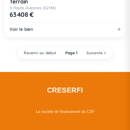
Terrain
à Haute-Avesnes (62144)
63 408 €
Voir le bien
Revenir au début
Page 1
Suivante >
CRESERFI
La société de financement du CSF