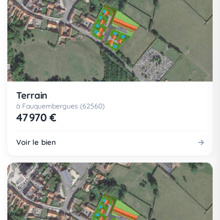
Terrain
à Fauquembergues (62560)
47 970 €
Voir le bien