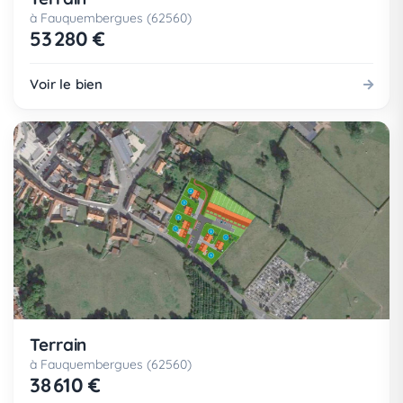
à Fauquembergues (62560)
53 280 €
Voir le bien
Terrain
à Fauquembergues (62560)
38 610 €