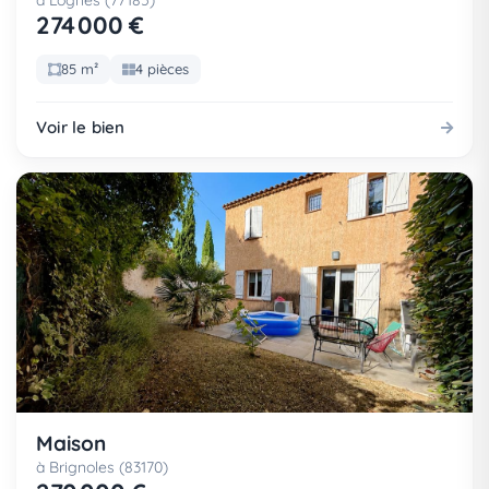
à Lognes (77185)
274 000 €
85 m²
4 pièces
Voir le bien
Maison
à Brignoles (83170)