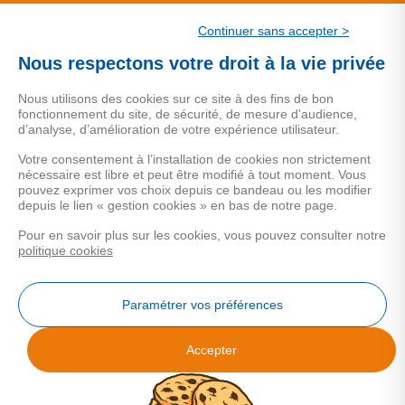
CSF.
Continuer sans accepter >
Une marque de CSF Assurances
Nous respectons votre droit à la vie privée
Nous utilisons des cookies sur ce site à des fins de bon
fonctionnement du site, de sécurité, de mesure d’audience,
d’analyse, d’amélioration de votre expérience utilisateur.
MENTIONS LEGALES
Votre consentement à l’installation de cookies non strictement
nécessaire est libre et peut être modifié à tout moment. Vous
Données personnelles
pouvez exprimer vos choix depuis ce bandeau ou les modifier
depuis le lien « gestion cookies » en bas de notre page.
Pour en savoir plus sur les cookies, vous pouvez consulter notre
COOKIES
politique cookies
Gestion Cookies
Paramétrer vos préférences
Accepter
Analyse des performances
© 2026 Facilogi - Solutions en stratégie et intelligence immobilière