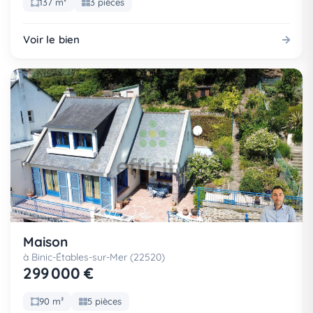
137 m²
3 pièces
Voir le bien
Maison
à Binic-Étables-sur-Mer (22520)
299 000 €
90 m²
5 pièces