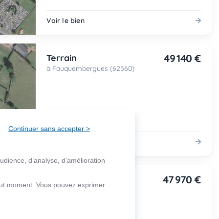
Voir le bien
49 140 €
Terrain
à Fauquembergues (62560)
Continuer sans accepter >
Voir le bien
audience, d’analyse, d’amélioration
47 970 €
Terrain
 tout moment. Vous pouvez exprimer
à Fauquembergues (62560)