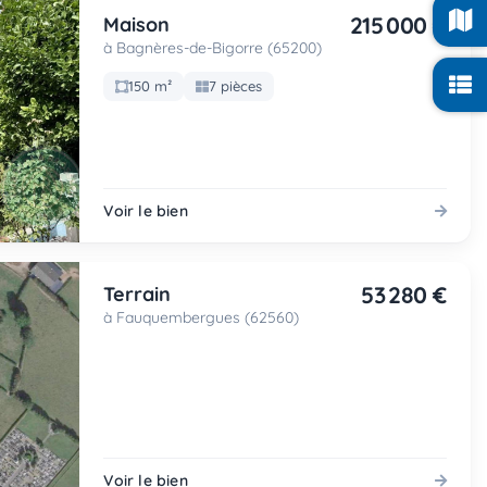
215 000 €
Maison
à Bagnères-de-Bigorre (65200)
150 m²
7 pièces
Voir le bien
53 280 €
Terrain
à Fauquembergues (62560)
Voir le bien