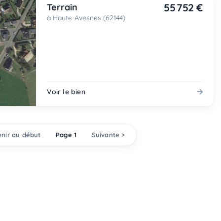
55 752 €
Terrain
à Haute-Avesnes (62144)
Voir le bien
nir au début
Page 1
Suivante >