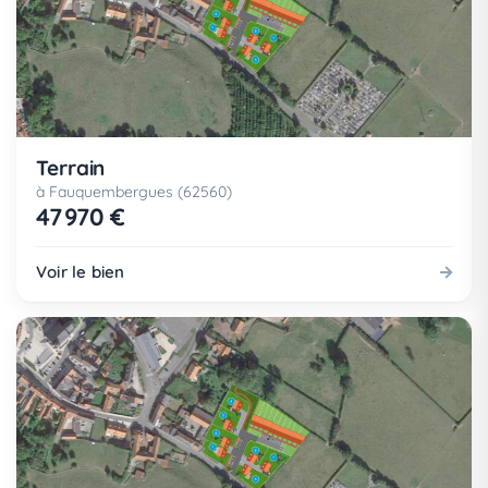
Terrain
à Fauquembergues (62560)
47 970 €
Voir le bien