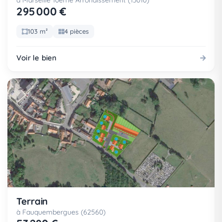
à Marseille 10eme Arrondissement (13010)
295 000 €
103 m²
4 pièces
Voir le bien
Terrain
à Fauquembergues (62560)