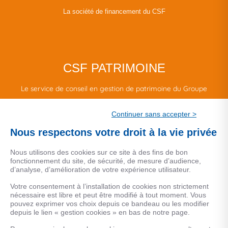
La société de financement du CSF
CSF PATRIMOINE
Le service de conseil en gestion de patrimoine du Groupe
CSF.
Continuer sans accepter >
Une marque de CSF Assurances
Nous respectons votre droit à la vie privée
Nous utilisons des cookies sur ce site à des fins de bon
fonctionnement du site, de sécurité, de mesure d’audience,
d’analyse, d’amélioration de votre expérience utilisateur.
MENTIONS LEGALES
Votre consentement à l’installation de cookies non strictement
nécessaire est libre et peut être modifié à tout moment. Vous
Données personnelles
pouvez exprimer vos choix depuis ce bandeau ou les modifier
depuis le lien « gestion cookies » en bas de notre page.