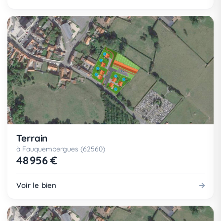
Terrain
à Fauquembergues (62560)
48 956 €
Voir le bien