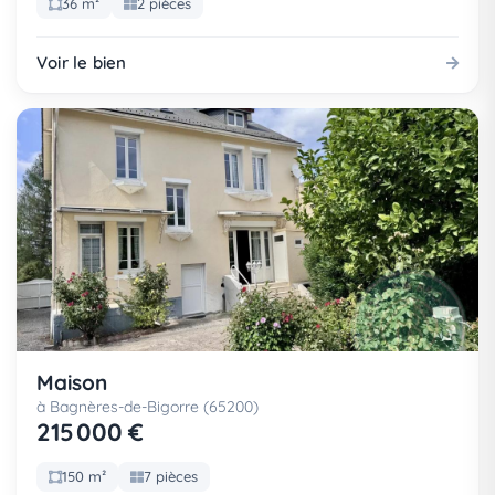
36 m²
2 pièces
Voir le bien
Maison
à Bagnères-de-Bigorre (65200)
215 000 €
150 m²
7 pièces