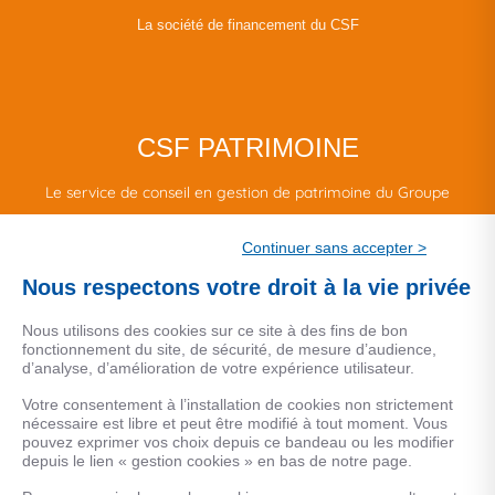
La société de financement du CSF
CSF PATRIMOINE
Le service de conseil en gestion de patrimoine du Groupe
CSF.
Continuer sans accepter >
Une marque de CSF Assurances
Nous respectons votre droit à la vie privée
Nous utilisons des cookies sur ce site à des fins de bon
fonctionnement du site, de sécurité, de mesure d’audience,
d’analyse, d’amélioration de votre expérience utilisateur.
MENTIONS LEGALES
Votre consentement à l’installation de cookies non strictement
nécessaire est libre et peut être modifié à tout moment. Vous
Données personnelles
pouvez exprimer vos choix depuis ce bandeau ou les modifier
depuis le lien « gestion cookies » en bas de notre page.