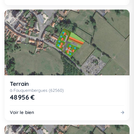
Terrain
à Fauquembergues (62560)
48 956 €
Voir le bien