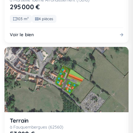
à Marseille 10eme Arrondissement (13010)
295 000 €
103 m²
4 pièces
Voir le bien
Terrain
à Fauquembergues (62560)