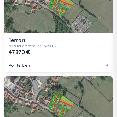
Terrain
à Fauquembergues (62560)
47 970 €
Voir le bien