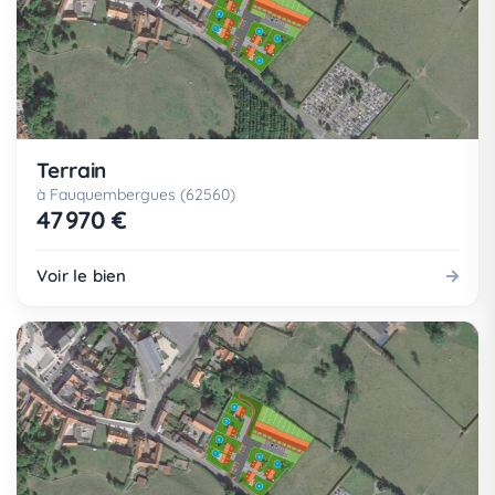
Terrain
à Fauquembergues (62560)
47 970 €
Voir le bien