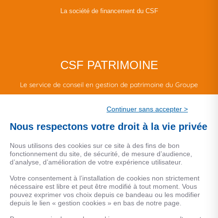
La société de financement du CSF
CSF PATRIMOINE
Le service de conseil en gestion de patrimoine du Groupe
CSF.
Continuer sans accepter >
Une marque de CSF Assurances
Nous respectons votre droit à la vie privée
Nous utilisons des cookies sur ce site à des fins de bon
fonctionnement du site, de sécurité, de mesure d’audience,
d’analyse, d’amélioration de votre expérience utilisateur.
MENTIONS LEGALES
Votre consentement à l’installation de cookies non strictement
nécessaire est libre et peut être modifié à tout moment. Vous
Données personnelles
pouvez exprimer vos choix depuis ce bandeau ou les modifier
depuis le lien « gestion cookies » en bas de notre page.