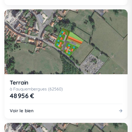
Terrain
à Fauquembergues (62560)
48 956 €
Voir le bien