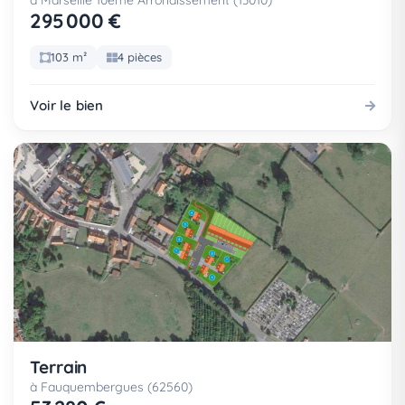
à Marseille 10eme Arrondissement (13010)
295 000 €
103 m²
4 pièces
Voir le bien
Terrain
à Fauquembergues (62560)