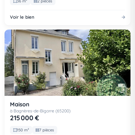
36 m²
2 pièces
Voir le bien
Maison
à Bagnères-de-Bigorre (65200)
215 000 €
150 m²
7 pièces