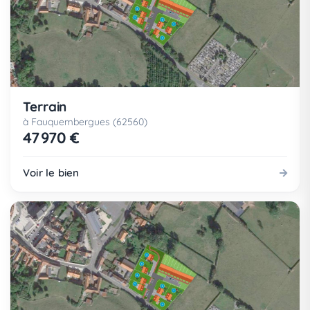
Terrain
à Fauquembergues (62560)
47 970 €
Voir le bien