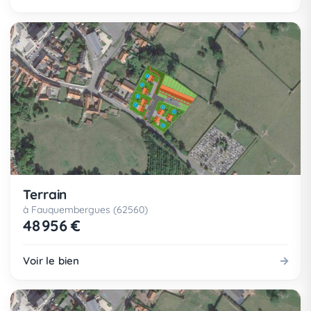
Terrain
à Fauquembergues (62560)
48 956 €
Voir le bien