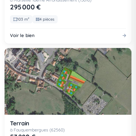
à Marseille 10eme Arrondissement (13010)
295 000 €
103 m²
4 pièces
Voir le bien
Terrain
à Fauquembergues (62560)