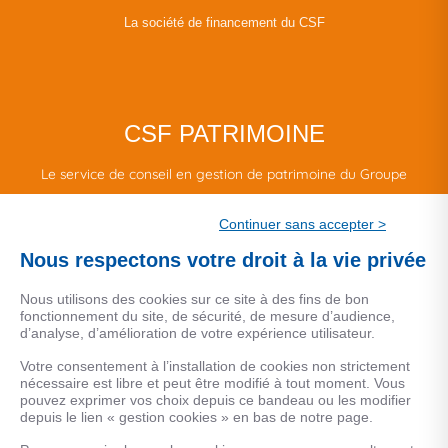
La société de financement du CSF
CSF PATRIMOINE
Le service de conseil en gestion de patrimoine du Groupe
CSF.
Continuer sans accepter >
Une marque de CSF Assurances
Nous respectons votre droit à la vie privée
Nous utilisons des cookies sur ce site à des fins de bon
fonctionnement du site, de sécurité, de mesure d’audience,
d’analyse, d’amélioration de votre expérience utilisateur.
MENTIONS LEGALES
Votre consentement à l’installation de cookies non strictement
nécessaire est libre et peut être modifié à tout moment. Vous
Données personnelles
pouvez exprimer vos choix depuis ce bandeau ou les modifier
depuis le lien « gestion cookies » en bas de notre page.