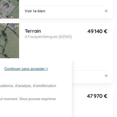
Voir le bien
49 140 €
Terrain
à Fauquembergues (62560)
Continuer sans accepter >
Voir le bien
audience, d’analyse, d’amélioration
47 970 €
Terrain
 tout moment. Vous pouvez exprimer
à Fauquembergues (62560)