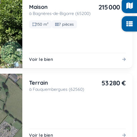
215 000 €
Maison
à Bagnères-de-Bigorre (65200)
150 m²
7 pièces
Voir le bien
53 280 €
Terrain
à Fauquembergues (62560)
Voir le bien