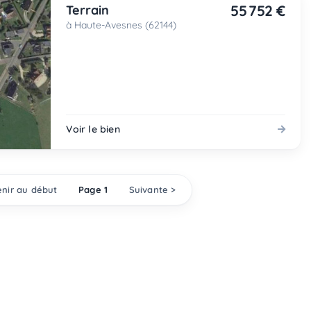
55 752 €
Terrain
à Haute-Avesnes (62144)
Voir le bien
nir au début
Page 1
Suivante >