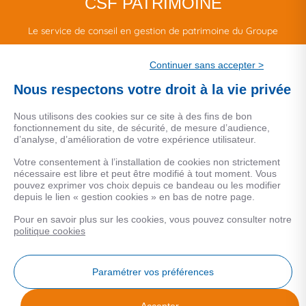
CSF PATRIMOINE
Le service de conseil en gestion de patrimoine du Groupe
CSF.
Continuer sans accepter >
Une marque de CSF Assurances
Nous respectons votre droit à la vie privée
Nous utilisons des cookies sur ce site à des fins de bon
fonctionnement du site, de sécurité, de mesure d’audience,
d’analyse, d’amélioration de votre expérience utilisateur.
MENTIONS LEGALES
Votre consentement à l’installation de cookies non strictement
nécessaire est libre et peut être modifié à tout moment. Vous
Données personnelles
pouvez exprimer vos choix depuis ce bandeau ou les modifier
depuis le lien « gestion cookies » en bas de notre page.
Pour en savoir plus sur les cookies, vous pouvez consulter notre
COOKIES
politique cookies
Gestion Cookies
Paramétrer vos préférences