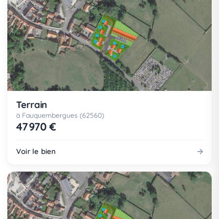
Terrain
à Fauquembergues (62560)
47 970 €
Voir le bien