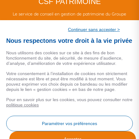
CSF PATRIMOINE
Le service de conseil en gestion de patrimoine du Groupe
CSF.
Continuer sans accepter >
Une marque de CSF Assurances
Nous respectons votre droit à la vie privée
Nous utilisons des cookies sur ce site à des fins de bon
fonctionnement du site, de sécurité, de mesure d’audience,
d’analyse, d’amélioration de votre expérience utilisateur.
MENTIONS LEGALES
Votre consentement à l’installation de cookies non strictement
nécessaire est libre et peut être modifié à tout moment. Vous
Données personnelles
pouvez exprimer vos choix depuis ce bandeau ou les modifier
depuis le lien « gestion cookies » en bas de notre page.
Pour en savoir plus sur les cookies, vous pouvez consulter notre
COOKIES
politique cookies
Gestion Cookies
Paramétrer vos préférences