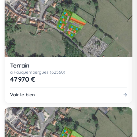
Terrain
à Fauquembergues (62560)
47 970 €
Voir le bien