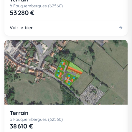
à Fauquembergues (62560)
53 280 €
Voir le bien
Terrain
à Fauquembergues (62560)
38 610 €