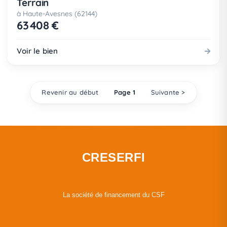
Terrain
à Haute-Avesnes (62144)
63 408 €
Voir le bien
Revenir au début
Page 1
Suivante >
CRESERFI
La société de financement du CSF