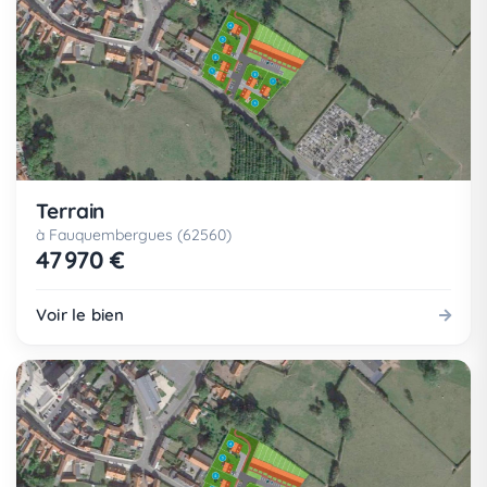
Terrain
à Fauquembergues (62560)
47 970 €
Voir le bien