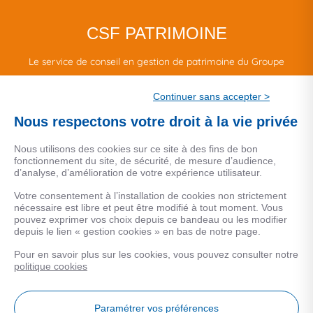
CSF PATRIMOINE
Le service de conseil en gestion de patrimoine du Groupe
CSF.
Continuer sans accepter >
Une marque de CSF Assurances
Nous respectons votre droit à la vie privée
Nous utilisons des cookies sur ce site à des fins de bon
fonctionnement du site, de sécurité, de mesure d’audience,
d’analyse, d’amélioration de votre expérience utilisateur.
MENTIONS LEGALES
Votre consentement à l’installation de cookies non strictement
nécessaire est libre et peut être modifié à tout moment. Vous
Données personnelles
pouvez exprimer vos choix depuis ce bandeau ou les modifier
depuis le lien « gestion cookies » en bas de notre page.
Pour en savoir plus sur les cookies, vous pouvez consulter notre
COOKIES
politique cookies
Gestion Cookies
Paramétrer vos préférences