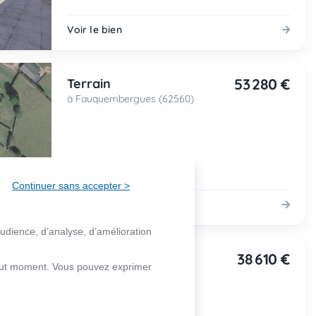
Voir le bien
53 280 €
Terrain
à Fauquembergues (62560)
Continuer sans accepter >
Voir le bien
audience, d’analyse, d’amélioration
38 610 €
Terrain
 tout moment. Vous pouvez exprimer
à Fauquembergues (62560)