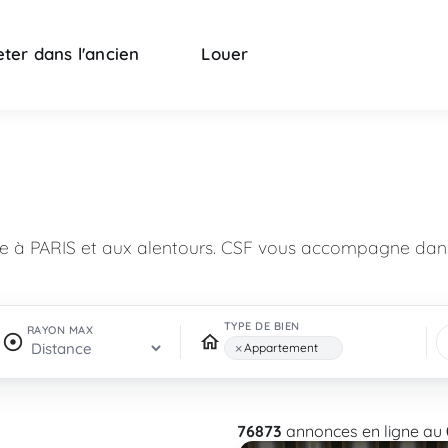
ter dans l'ancien
Louer
n
re à PARIS et aux alentours. CSF vous accompagne dans
TYPE DE BIEN
RAYON MAX
×
Appartement
76873
annonces en ligne au