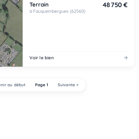
48 750 €
Terrain
à Fauquembergues (62560)
Voir le bien
nir au début
Page 1
Suivante >