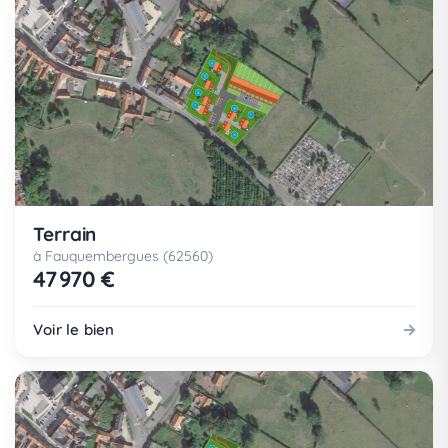
Terrain
à Fauquembergues (62560)
47 970 €
Voir le bien