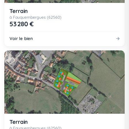
Terrain
à Fauquembergues (62560)
53 280 €
Voir le bien
Terrain
à Fauquembergues (62560)