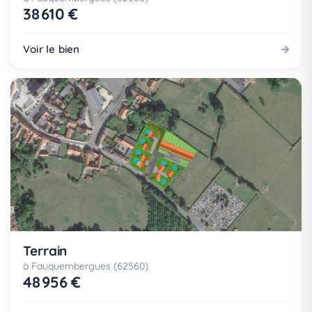
38 610 €
Voir le bien
Terrain
à Fauquembergues (62560)
48 956 €