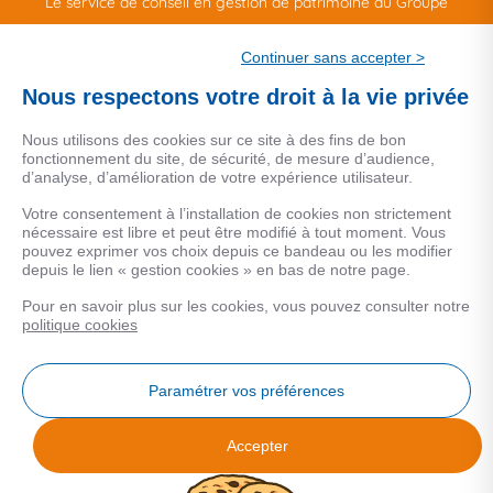
Le service de conseil en gestion de patrimoine du Groupe
CSF.
Continuer sans accepter >
Une marque de CSF Assurances
Nous respectons votre droit à la vie privée
Nous utilisons des cookies sur ce site à des fins de bon
fonctionnement du site, de sécurité, de mesure d’audience,
d’analyse, d’amélioration de votre expérience utilisateur.
MENTIONS LEGALES
Votre consentement à l’installation de cookies non strictement
nécessaire est libre et peut être modifié à tout moment. Vous
Données personnelles
pouvez exprimer vos choix depuis ce bandeau ou les modifier
depuis le lien « gestion cookies » en bas de notre page.
Pour en savoir plus sur les cookies, vous pouvez consulter notre
COOKIES
politique cookies
Gestion Cookies
Paramétrer vos préférences
Accepter
Analyse des performances
© 2026 Facilogi - Solutions en stratégie et intelligence immobilière