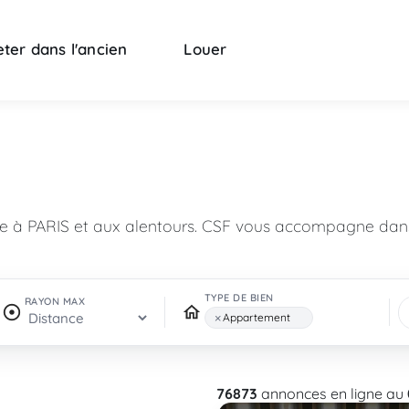
ter dans l'ancien
Louer
n
re à PARIS et aux alentours. CSF vous accompagne dans
TYPE DE BIEN
RAYON MAX
×
Appartement
76873
annonces en ligne au