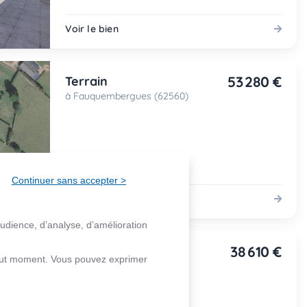
Voir le bien
53 280 €
Terrain
à Fauquembergues (62560)
Continuer sans accepter >
Voir le bien
audience, d’analyse, d’amélioration
38 610 €
Terrain
 tout moment. Vous pouvez exprimer
à Fauquembergues (62560)