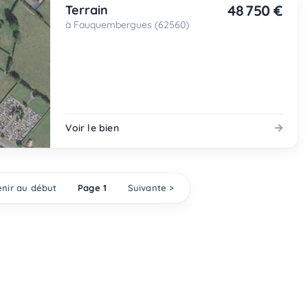
48 750 €
Terrain
à Fauquembergues (62560)
Voir le bien
nir au début
Page 1
Suivante >