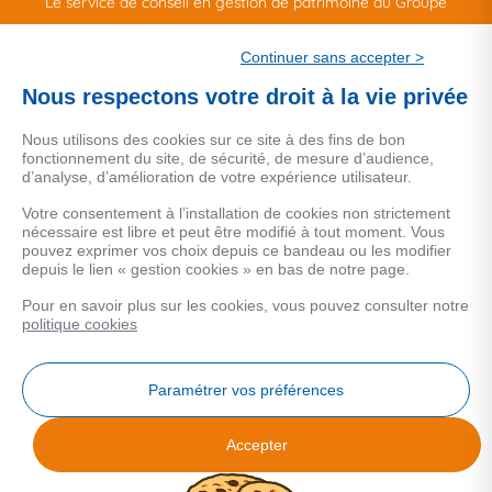
Le service de conseil en gestion de patrimoine du Groupe
CSF.
Continuer sans accepter >
Une marque de CSF Assurances
Nous respectons votre droit à la vie privée
Nous utilisons des cookies sur ce site à des fins de bon
fonctionnement du site, de sécurité, de mesure d’audience,
d’analyse, d’amélioration de votre expérience utilisateur.
MENTIONS LEGALES
Votre consentement à l’installation de cookies non strictement
nécessaire est libre et peut être modifié à tout moment. Vous
Données personnelles
pouvez exprimer vos choix depuis ce bandeau ou les modifier
depuis le lien « gestion cookies » en bas de notre page.
Pour en savoir plus sur les cookies, vous pouvez consulter notre
COOKIES
politique cookies
Gestion Cookies
Paramétrer vos préférences
Accepter
Analyse des performances
© 2026 Facilogi - Solutions en stratégie et intelligence immobilière