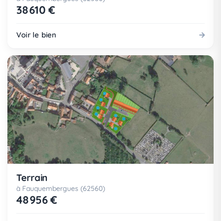
38 610 €
Voir le bien
Terrain
à Fauquembergues (62560)
48 956 €