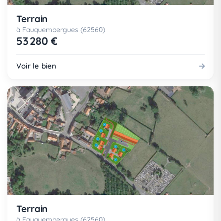
Terrain
à Fauquembergues (62560)
53 280 €
Voir le bien
Terrain
à Fauquembergues (62560)