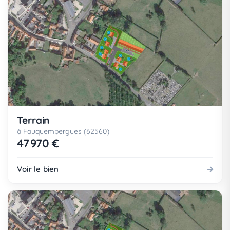
Terrain
à Fauquembergues (62560)
47 970 €
Voir le bien