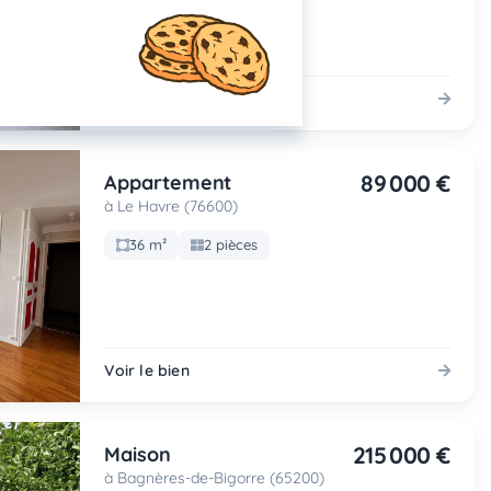
Voir le bien
89 000 €
Appartement
à Le Havre (76600)
36 m²
2 pièces
Voir le bien
215 000 €
Maison
à Bagnères-de-Bigorre (65200)