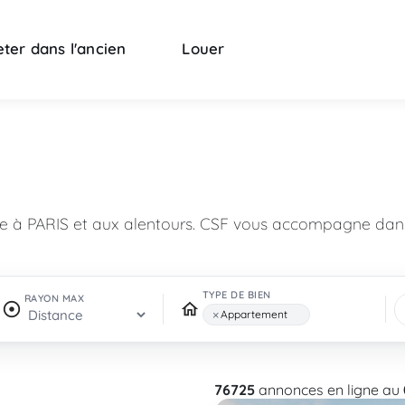
ter dans l'ancien
Louer
n
re à PARIS et aux alentours. CSF vous accompagne dans
TYPE DE BIEN
RAYON MAX
×
Appartement
76725
annonces en ligne au