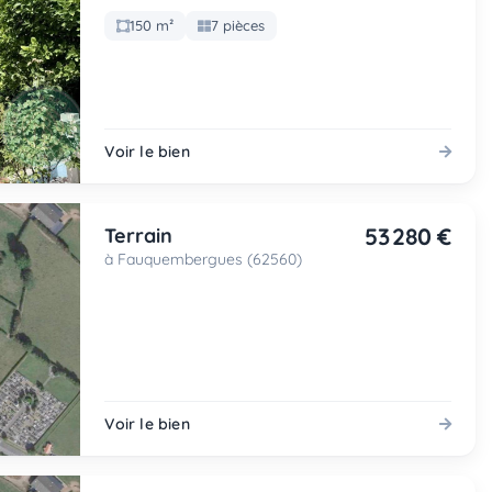
150 m²
7 pièces
Voir le bien
53 280 €
Terrain
à Fauquembergues (62560)
Voir le bien