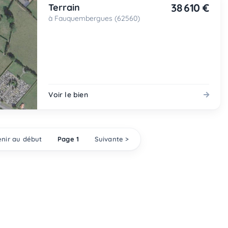
38 610 €
Terrain
à Fauquembergues (62560)
Voir le bien
nir au début
Page 1
Suivante >