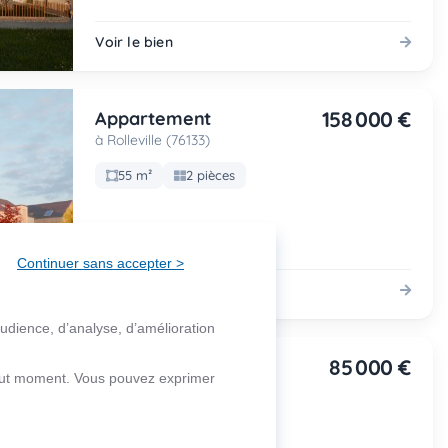
Voir le bien
158 000 €
Appartement
à Rolleville (76133)
55 m²
2 pièces
Continuer sans accepter >
Voir le bien
audience, d’analyse, d’amélioration
85 000 €
Appartement
 tout moment. Vous pouvez exprimer
à Le Petit-Quevilly (76140)
67 m²
3 pièces