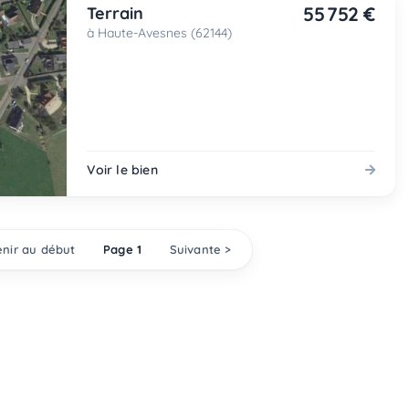
55 752 €
Terrain
à Haute-Avesnes (62144)
Voir le bien
nir au début
Page 1
Suivante >