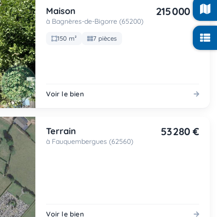
215 000 €
Maison
à Bagnères-de-Bigorre (65200)
150 m²
7 pièces
Voir le bien
53 280 €
Terrain
à Fauquembergues (62560)
Voir le bien