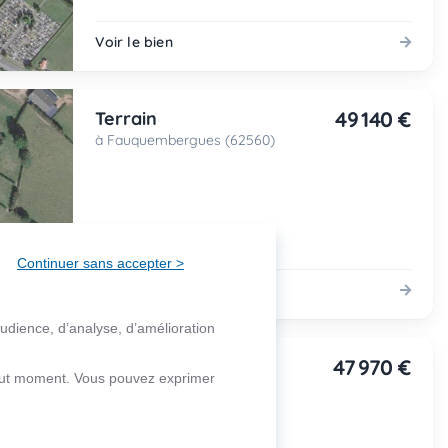
Voir le bien
49 140 €
Terrain
à Fauquembergues (62560)
Continuer sans accepter >
Voir le bien
audience, d’analyse, d’amélioration
47 970 €
Terrain
 tout moment. Vous pouvez exprimer
à Fauquembergues (62560)