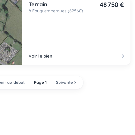
48 750 €
Terrain
à Fauquembergues (62560)
Voir le bien
nir au début
Page 1
Suivante >