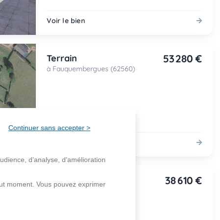
Voir le bien
53 280 €
Terrain
à Fauquembergues (62560)
Continuer sans accepter >
Voir le bien
audience, d’analyse, d’amélioration
38 610 €
Terrain
 tout moment. Vous pouvez exprimer
à Fauquembergues (62560)