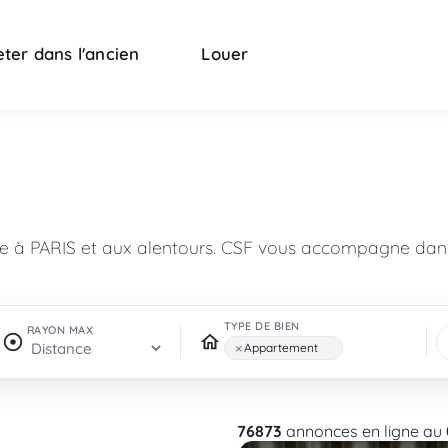
ter dans l'ancien
Louer
n
re à PARIS et aux alentours. CSF vous accompagne dans
TYPE DE BIEN
RAYON MAX
×
Appartement
76873
annonces en ligne au