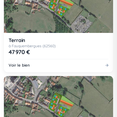
Terrain
à Fauquembergues (62560)
47 970 €
Voir le bien