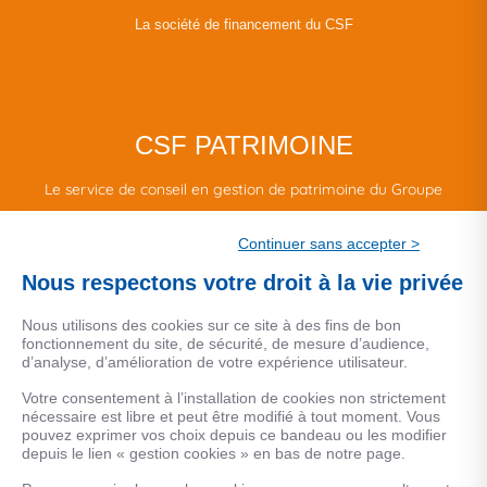
La société de financement du CSF
CSF PATRIMOINE
Le service de conseil en gestion de patrimoine du Groupe
CSF.
Continuer sans accepter >
Une marque de CSF Assurances
Nous respectons votre droit à la vie privée
Nous utilisons des cookies sur ce site à des fins de bon
fonctionnement du site, de sécurité, de mesure d’audience,
d’analyse, d’amélioration de votre expérience utilisateur.
MENTIONS LEGALES
Votre consentement à l’installation de cookies non strictement
nécessaire est libre et peut être modifié à tout moment. Vous
Données personnelles
pouvez exprimer vos choix depuis ce bandeau ou les modifier
depuis le lien « gestion cookies » en bas de notre page.