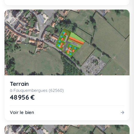
Terrain
à Fauquembergues (62560)
48 956 €
Voir le bien