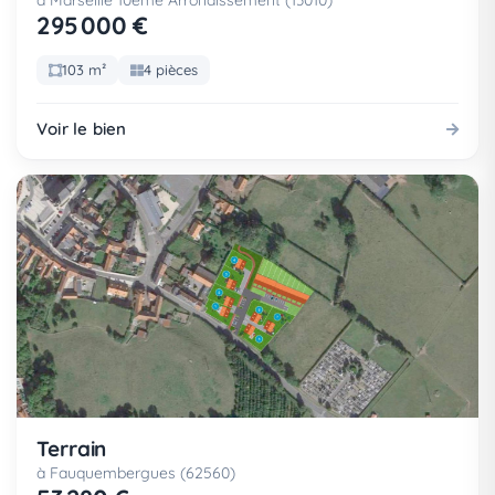
à Marseille 10eme Arrondissement (13010)
295 000 €
103 m²
4 pièces
Voir le bien
Terrain
à Fauquembergues (62560)